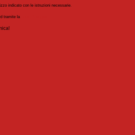
izzo indicato con le istruzioni necessarie.
rd tramite la
Login Spaggiari
nica!