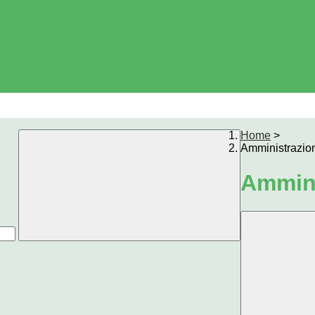
Home
>
Amministrazio
Ammini