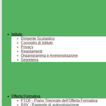
Istituto
Dirigente Scolastico
Consiglio di Istituto
Privacy
Regolamenti
Organigramma e Amministrazione
Segreteria
Offerta Formativa
PTOF - Piano Triennale dell'Offerta Formativa
RAV - Rapporto di autovalutazione