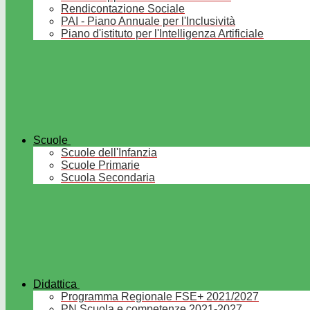
Rendicontazione Sociale
PAI - Piano Annuale per l'Inclusività
Piano d'istituto per l'Intelligenza Artificiale
Scuole
Scuole dell'Infanzia
Scuole Primarie
Scuola Secondaria
Didattica
Programma Regionale FSE+ 2021/2027
PN Scuola e competenze 2021-2027