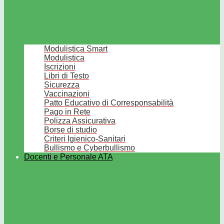
Modulistica Smart
Modulistica
Iscrizioni
Libri di Testo
Sicurezza
Vaccinazioni
Patto Educativo di Corresponsabilità
Pago in Rete
Polizza Assicurativa
Borse di studio
Criteri Igienico-Sanitari
Bullismo e Cyberbullismo
Docenti e Personale ATA