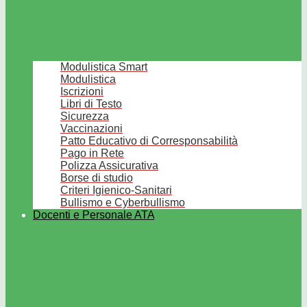
Modulistica Smart
Modulistica
Iscrizioni
Libri di Testo
Sicurezza
Vaccinazioni
Patto Educativo di Corresponsabilità
Pago in Rete
Polizza Assicurativa
Borse di studio
Criteri Igienico-Sanitari
Bullismo e Cyberbullismo
Docenti e Personale ATA