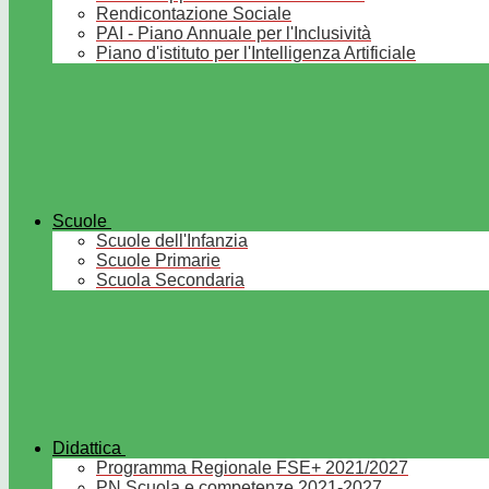
Rendicontazione Sociale
PAI - Piano Annuale per l'Inclusività
Piano d'istituto per l'Intelligenza Artificiale
Scuole
Scuole dell'Infanzia
Scuole Primarie
Scuola Secondaria
Didattica
Programma Regionale FSE+ 2021/2027
PN Scuola e competenze 2021-2027