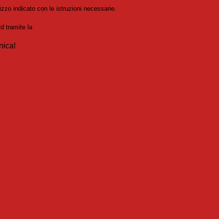
izzo indicato con le istruzioni necessarie.
rd tramite la
Login Spaggiari
nica!