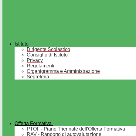
Istituto
Dirigente Scolastico
Consiglio di Istituto
Privacy
Regolamenti
Organigramma e Amministrazione
Segreteria
Offerta Formativa
PTOF - Piano Triennale dell'Offerta Formativa
RAV - Rapporto di autovalutazione