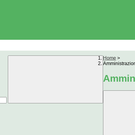
Home
>
Amministrazio
Ammini