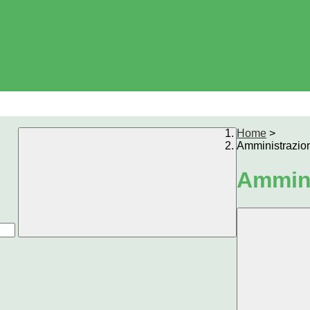
Home
>
Amministrazio
Ammini