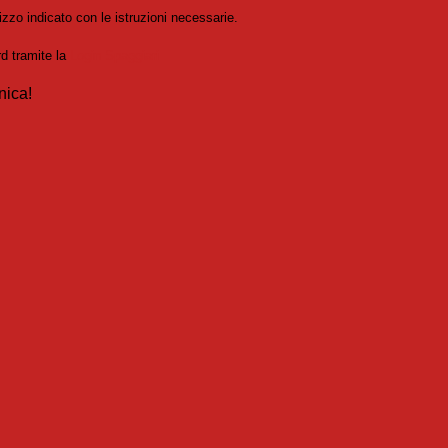
izzo indicato con le istruzioni necessarie.
rd tramite la
Login Spaggiari
nica!