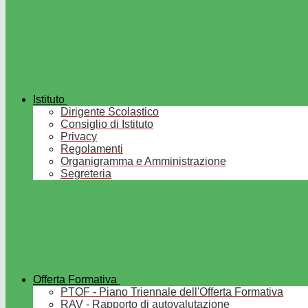
Istituto
Dirigente Scolastico
Consiglio di Istituto
Privacy
Regolamenti
Organigramma e Amministrazione
Segreteria
Offerta Formativa
PTOF - Piano Triennale dell'Offerta Formativa
RAV - Rapporto di autovalutazione