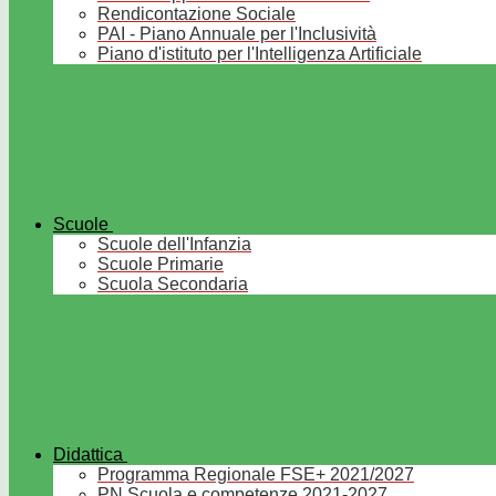
Rendicontazione Sociale
PAI - Piano Annuale per l'Inclusività
Piano d'istituto per l'Intelligenza Artificiale
Scuole
Scuole dell'Infanzia
Scuole Primarie
Scuola Secondaria
Didattica
Programma Regionale FSE+ 2021/2027
PN Scuola e competenze 2021-2027