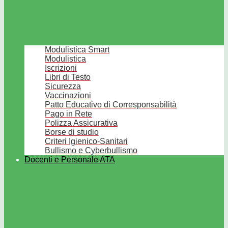
Modulistica Smart
Modulistica
Iscrizioni
Libri di Testo
Sicurezza
Vaccinazioni
Patto Educativo di Corresponsabilità
Pago in Rete
Polizza Assicurativa
Borse di studio
Criteri Igienico-Sanitari
Bullismo e Cyberbullismo
Docenti e Personale ATA