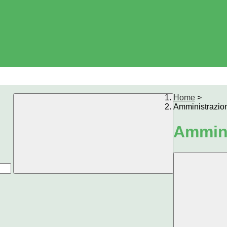
Home
>
Amministrazio
Ammini