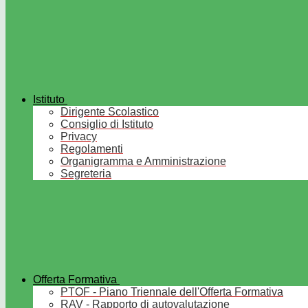
Istituto
Dirigente Scolastico
Consiglio di Istituto
Privacy
Regolamenti
Organigramma e Amministrazione
Segreteria
Offerta Formativa
PTOF - Piano Triennale dell'Offerta Formativa
RAV - Rapporto di autovalutazione