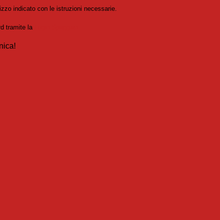
izzo indicato con le istruzioni necessarie.
rd tramite la
Login Spaggiari
nica!