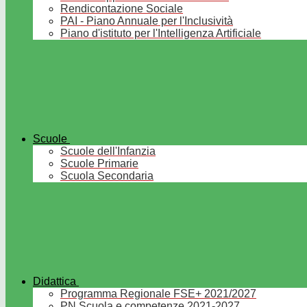
Rendicontazione Sociale
PAI - Piano Annuale per l'Inclusività
Piano d'istituto per l'Intelligenza Artificiale
Scuole
Scuole dell'Infanzia
Scuole Primarie
Scuola Secondaria
Didattica
Programma Regionale FSE+ 2021/2027
PN Scuola e competenze 2021-2027