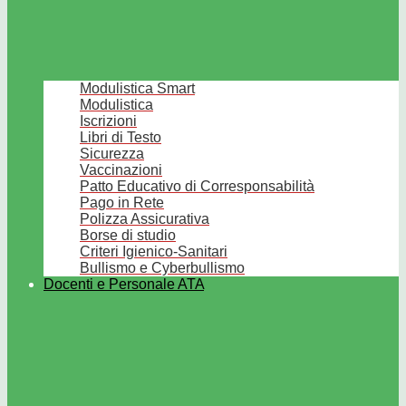
Modulistica Smart
Modulistica
Iscrizioni
Libri di Testo
Sicurezza
Vaccinazioni
Patto Educativo di Corresponsabilità
Pago in Rete
Polizza Assicurativa
Borse di studio
Criteri Igienico-Sanitari
Bullismo e Cyberbullismo
Docenti e Personale ATA