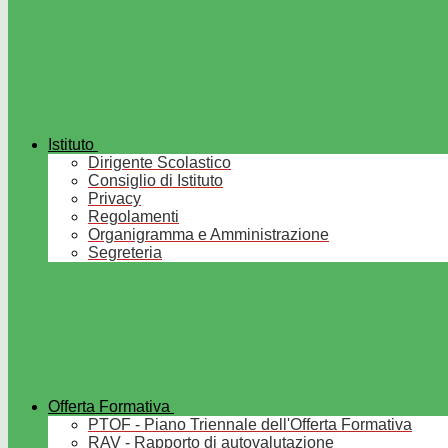
Istituto
Dirigente Scolastico
Consiglio di Istituto
Privacy
Regolamenti
Organigramma e Amministrazione
Segreteria
Offerta Formativa
PTOF - Piano Triennale dell'Offerta Formativa
RAV - Rapporto di autovalutazione