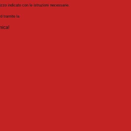
izzo indicato con le istruzioni necessarie.
rd tramite la
Login Spaggiari
nica!