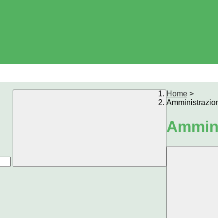
Home
>
Amministrazio
Ammini