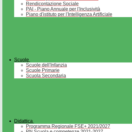
Rendicontazione Sociale
PAI - Piano Annuale per l'Inclusività
Piano d'istituto per l'Intelligenza Artificiale
Scuole
Scuole dell'Infanzia
Scuole Primarie
Scuola Secondaria
Didattica
Programma Regionale FSE+ 2021/2027
PN Scuola e competenze 2021-2027