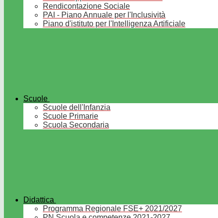
Rendicontazione Sociale
PAI - Piano Annuale per l'Inclusività
Piano d'istituto per l'Intelligenza Artificiale
Scuole
Scuole dell'Infanzia
Scuole Primarie
Scuola Secondaria
Didattica
Programma Regionale FSE+ 2021/2027
PN Scuola e competenze 2021-2027