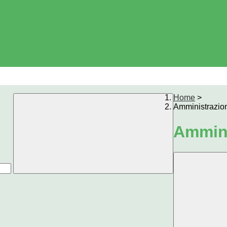
Home
>
Amministrazio
Ammini