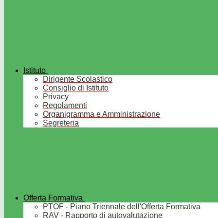
Istituto
Dirigente Scolastico
Consiglio di Istituto
Privacy
Regolamenti
Organigramma e Amministrazione
Segreteria
Offerta Formativa
PTOF - Piano Triennale dell'Offerta Formativa
RAV - Rapporto di autovalutazione