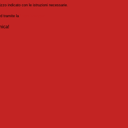
izzo indicato con le istruzioni necessarie.
rd tramite la
Login Spaggiari
nica!