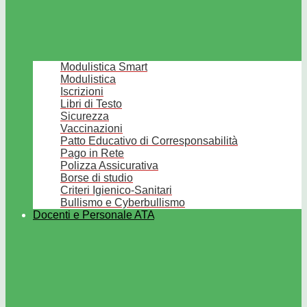
Modulistica Smart
Modulistica
Iscrizioni
Libri di Testo
Sicurezza
Vaccinazioni
Patto Educativo di Corresponsabilità
Pago in Rete
Polizza Assicurativa
Borse di studio
Criteri Igienico-Sanitari
Bullismo e Cyberbullismo
Docenti e Personale ATA