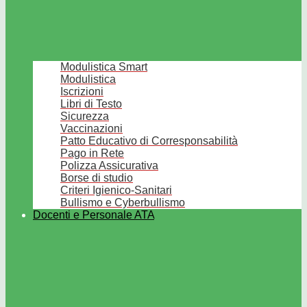
Modulistica Smart
Modulistica
Iscrizioni
Libri di Testo
Sicurezza
Vaccinazioni
Patto Educativo di Corresponsabilità
Pago in Rete
Polizza Assicurativa
Borse di studio
Criteri Igienico-Sanitari
Bullismo e Cyberbullismo
Docenti e Personale ATA