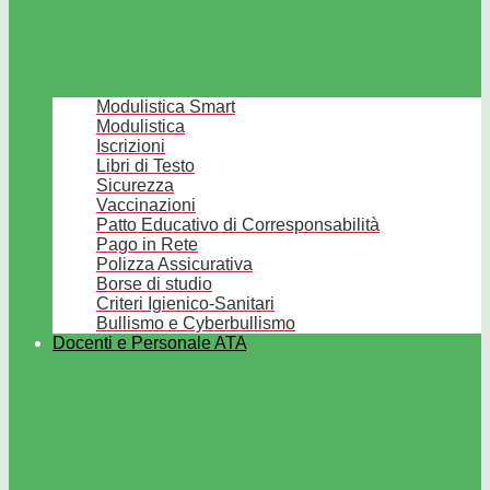
Modulistica Smart
Modulistica
Iscrizioni
Libri di Testo
Sicurezza
Vaccinazioni
Patto Educativo di Corresponsabilità
Pago in Rete
Polizza Assicurativa
Borse di studio
Criteri Igienico-Sanitari
Bullismo e Cyberbullismo
Docenti e Personale ATA