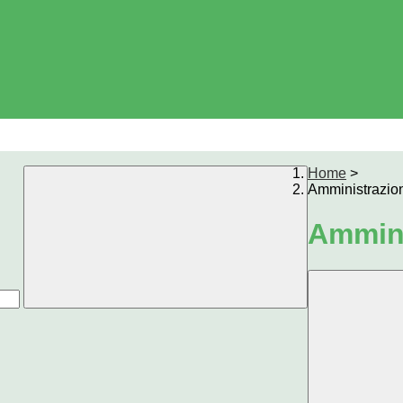
Home
>
Amministrazio
Ammini