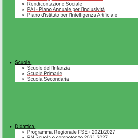
Rendicontazione Sociale
PAI - Piano Annuale per l'Inclusività
Piano d'istituto per l'Intelligenza Artificiale
Scuole
Scuole dell'Infanzia
Scuole Primarie
Scuola Secondaria
Didattica
Programma Regionale FSE+ 2021/2027
PN Scuola e competenze 2021-2027