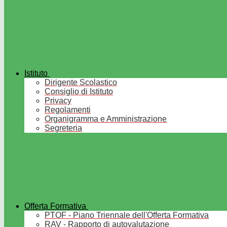
Istituto
Dirigente Scolastico
Consiglio di Istituto
Privacy
Regolamenti
Organigramma e Amministrazione
Segreteria
Offerta Formativa
PTOF - Piano Triennale dell'Offerta Formativa
RAV - Rapporto di autovalutazione