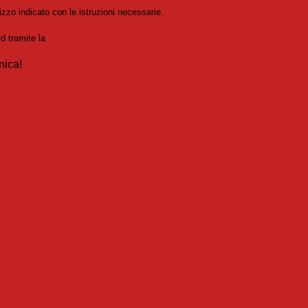
izzo indicato con le istruzioni necessarie.
rd tramite la
Login Spaggiari
nica!