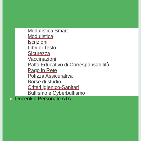
Modulistica Smart
Modulistica
Iscrizioni
Libri di Testo
Sicurezza
Vaccinazioni
Patto Educativo di Corresponsabilità
Pago in Rete
Polizza Assicurativa
Borse di studio
Criteri Igienico-Sanitari
Bullismo e Cyberbullismo
Docenti e Personale ATA