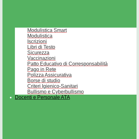
Modulistica Smart
Modulistica
Iscrizioni
Libri di Testo
Sicurezza
Vaccinazioni
Patto Educativo di Corresponsabilità
Pago in Rete
Polizza Assicurativa
Borse di studio
Criteri Igienico-Sanitari
Bullismo e Cyberbullismo
Docenti e Personale ATA