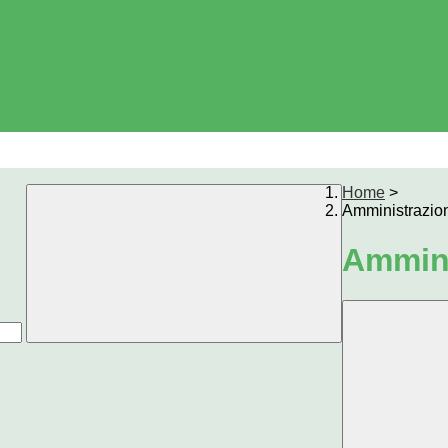
Home
>
Amministrazio
Ammini