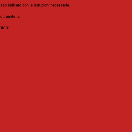
izzo indicato con le istruzioni necessarie.
rd tramite la
Login Spaggiari
nica!