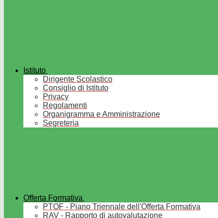
Istituto
Dirigente Scolastico
Consiglio di Istituto
Privacy
Regolamenti
Organigramma e Amministrazione
Segreteria
Offerta Formativa
PTOF - Piano Triennale dell'Offerta Formativa
RAV - Rapporto di autovalutazione