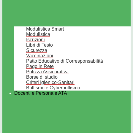
Modulistica Smart
Modulistica
Iscrizioni
Libri di Testo
Sicurezza
Vaccinazioni
Patto Educativo di Corresponsabilità
Pago in Rete
Polizza Assicurativa
Borse di studio
Criteri Igienico-Sanitari
Bullismo e Cyberbullismo
Docenti e Personale ATA