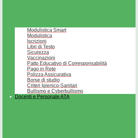
Modulistica Smart
Modulistica
Iscrizioni
Libri di Testo
Sicurezza
Vaccinazioni
Patto Educativo di Corresponsabilità
Pago in Rete
Polizza Assicurativa
Borse di studio
Criteri Igienico-Sanitari
Bullismo e Cyberbullismo
Docenti e Personale ATA