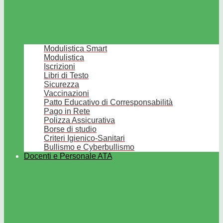
Modulistica Smart
Modulistica
Iscrizioni
Libri di Testo
Sicurezza
Vaccinazioni
Patto Educativo di Corresponsabilità
Pago in Rete
Polizza Assicurativa
Borse di studio
Criteri Igienico-Sanitari
Bullismo e Cyberbullismo
Docenti e Personale ATA