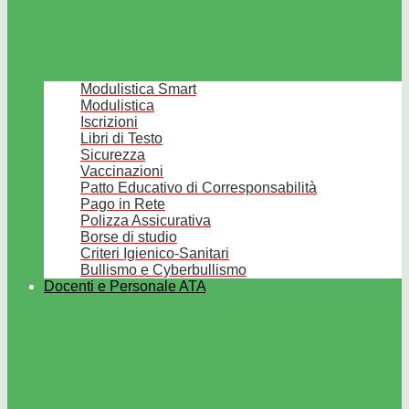
Modulistica Smart
Modulistica
Iscrizioni
Libri di Testo
Sicurezza
Vaccinazioni
Patto Educativo di Corresponsabilità
Pago in Rete
Polizza Assicurativa
Borse di studio
Criteri Igienico-Sanitari
Bullismo e Cyberbullismo
Docenti e Personale ATA