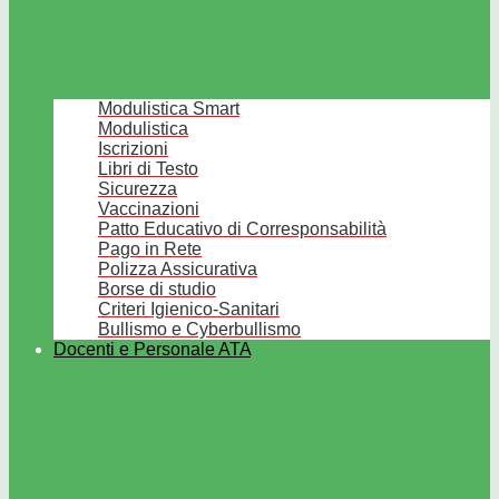
Modulistica Smart
Modulistica
Iscrizioni
Libri di Testo
Sicurezza
Vaccinazioni
Patto Educativo di Corresponsabilità
Pago in Rete
Polizza Assicurativa
Borse di studio
Criteri Igienico-Sanitari
Bullismo e Cyberbullismo
Docenti e Personale ATA