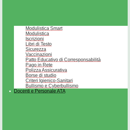
Modulistica Smart
Modulistica
Iscrizioni
Libri di Testo
Sicurezza
Vaccinazioni
Patto Educativo di Corresponsabilità
Pago in Rete
Polizza Assicurativa
Borse di studio
Criteri Igienico-Sanitari
Bullismo e Cyberbullismo
Docenti e Personale ATA