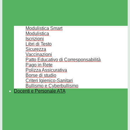
Modulistica Smart
Modulistica
Iscrizioni
Libri di Testo
Sicurezza
Vaccinazioni
Patto Educativo di Corresponsabilità
Pago in Rete
Polizza Assicurativa
Borse di studio
Criteri Igienico-Sanitari
Bullismo e Cyberbullismo
Docenti e Personale ATA