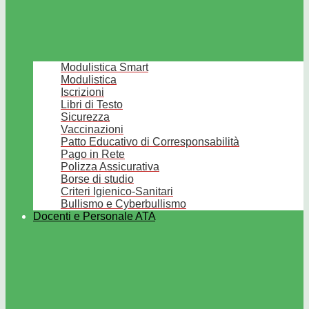
Modulistica Smart
Modulistica
Iscrizioni
Libri di Testo
Sicurezza
Vaccinazioni
Patto Educativo di Corresponsabilità
Pago in Rete
Polizza Assicurativa
Borse di studio
Criteri Igienico-Sanitari
Bullismo e Cyberbullismo
Docenti e Personale ATA