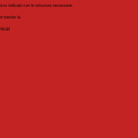
izzo indicato con le istruzioni necessarie.
rd tramite la
Login Spaggiari
nica!