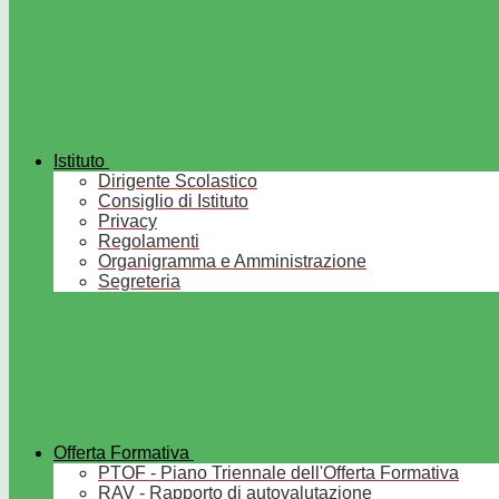
Istituto
Dirigente Scolastico
Consiglio di Istituto
Privacy
Regolamenti
Organigramma e Amministrazione
Segreteria
Offerta Formativa
PTOF - Piano Triennale dell'Offerta Formativa
RAV - Rapporto di autovalutazione