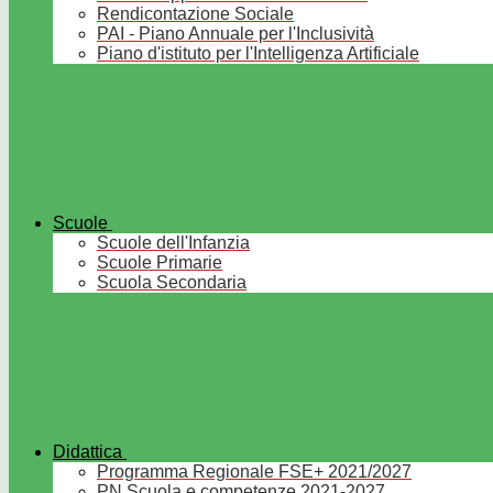
Rendicontazione Sociale
PAI - Piano Annuale per l'Inclusività
Piano d'istituto per l'Intelligenza Artificiale
Scuole
Scuole dell'Infanzia
Scuole Primarie
Scuola Secondaria
Didattica
Programma Regionale FSE+ 2021/2027
PN Scuola e competenze 2021-2027