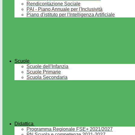
Rendicontazione Sociale
PAI - Piano Annuale per l'Inclusività
Piano d'istituto per l'Intelligenza Artificiale
Scuole
Scuole dell'Infanzia
Scuole Primarie
Scuola Secondaria
Didattica
Programma Regionale FSE+ 2021/2027
PN Scuola e competenze 2021-2027