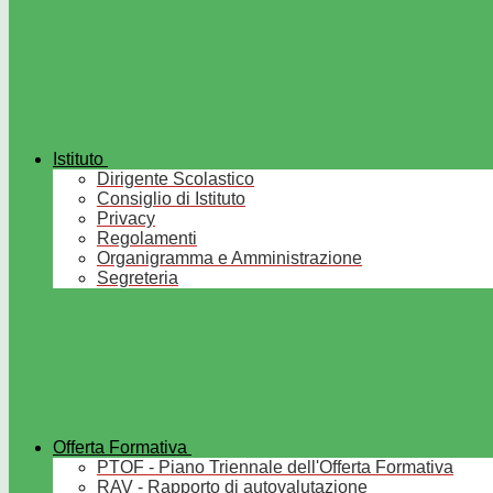
Istituto
Dirigente Scolastico
Consiglio di Istituto
Privacy
Regolamenti
Organigramma e Amministrazione
Segreteria
Offerta Formativa
PTOF - Piano Triennale dell'Offerta Formativa
RAV - Rapporto di autovalutazione