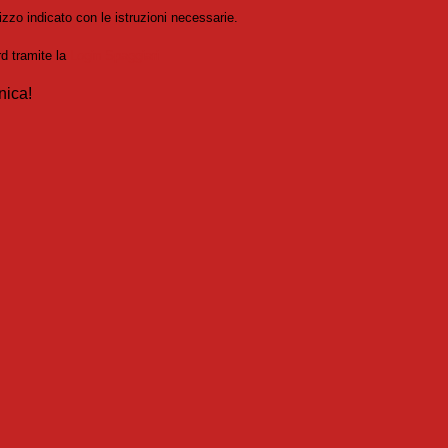
izzo indicato con le istruzioni necessarie.
rd tramite la
Login Spaggiari
nica!