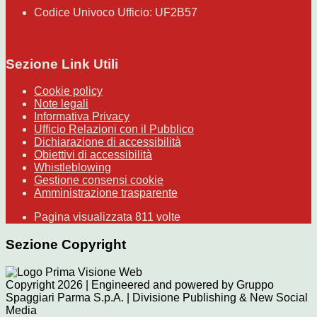
Codice Univoco Ufficio: UF2B57
Sezione Link Utili
Cookie policy
Note legali
Informativa Privacy
Ufficio Relazioni con il Pubblico
Dichiarazione di accessibilità
Obiettivi di accessibilità
Whistleblowing
Gestione consensi cookie
Amministrazione trasparente
Pagina visualizzata
811
volte
Sezione Copyright
Copyright 2026 | Engineered and powered by Gruppo
Spaggiari Parma S.p.A. | Divisione Publishing & New Social
Media