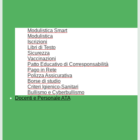
Modulistica Smart
Modulistica
Iscrizioni
Libri di Testo
Sicurezza
Vaccinazioni
Patto Educativo di Corresponsabilità
Pago in Rete
Polizza Assicurativa
Borse di studio
Criteri Igienico-Sanitari
Bullismo e Cyberbullismo
Docenti e Personale ATA