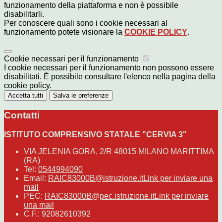
funzionamento della piattaforma e non è possibile
disabilitarli.
Per conoscere quali sono i cookie necessari al
funzionamento potete visionare la
COOKIE POLICY
.
Cookie necessari per il funzionamento
I cookie necessari per il funzionamento non possono essere
disabilitati. È possibile consultare l'elenco nella pagina della
cookie policy.
Accetta tutti
Salva le preferenze
Contatti
ISTITUTO COMPRENSIVO STATALE "CERVIA 3"
VIA JELENIA GORA, 2/R 48015 MILANO MARITTIMA
(RA)
Tel:
0544994090
Email:
RAIC83000B@istruzione.it
Link per inviare una
mail
PEC:
RAIC83000B@pec.istruzione.it
Link per inviare
una mail
C.F.: 92082610392