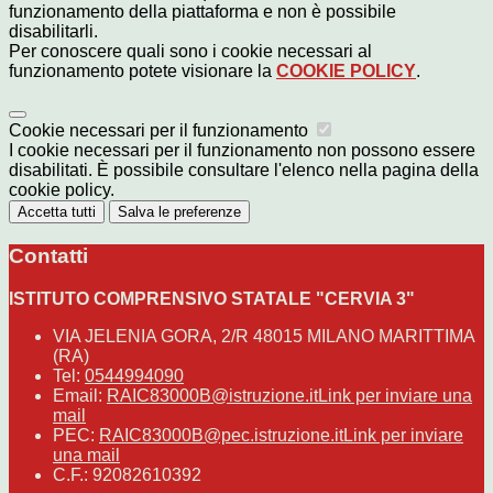
funzionamento della piattaforma e non è possibile
disabilitarli.
Per conoscere quali sono i cookie necessari al
funzionamento potete visionare la
COOKIE POLICY
.
Cookie necessari per il funzionamento
I cookie necessari per il funzionamento non possono essere
disabilitati. È possibile consultare l'elenco nella pagina della
cookie policy.
Accetta tutti
Salva le preferenze
Contatti
ISTITUTO COMPRENSIVO STATALE "CERVIA 3"
VIA JELENIA GORA, 2/R 48015 MILANO MARITTIMA
(RA)
Tel:
0544994090
Email:
RAIC83000B@istruzione.it
Link per inviare una
mail
PEC:
RAIC83000B@pec.istruzione.it
Link per inviare
una mail
C.F.: 92082610392