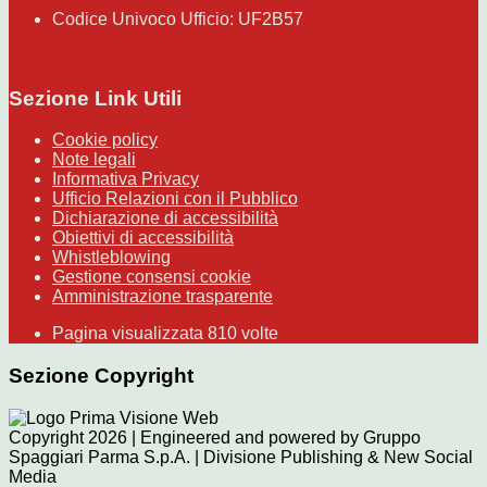
Codice Univoco Ufficio: UF2B57
Sezione Link Utili
Cookie policy
Note legali
Informativa Privacy
Ufficio Relazioni con il Pubblico
Dichiarazione di accessibilità
Obiettivi di accessibilità
Whistleblowing
Gestione consensi cookie
Amministrazione trasparente
Pagina visualizzata
810
volte
Sezione Copyright
Copyright 2026 | Engineered and powered by Gruppo
Spaggiari Parma S.p.A. | Divisione Publishing & New Social
Media