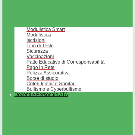
Modulistica Smart
Modulistica
Iscrizioni
Libri di Testo
Sicurezza
Vaccinazioni
Patto Educativo di Corresponsabilità
Pago in Rete
Polizza Assicurativa
Borse di studio
Criteri Igienico-Sanitari
Bullismo e Cyberbullismo
Docenti e Personale ATA