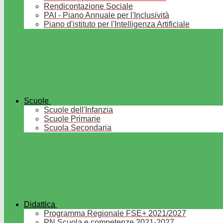
Rendicontazione Sociale
PAI - Piano Annuale per l'Inclusività
Piano d'istituto per l'Intelligenza Artificiale
Scuole
Scuole dell'Infanzia
Scuole Primarie
Scuola Secondaria
Didattica
Programma Regionale FSE+ 2021/2027
PN Scuola e competenze 2021-2027