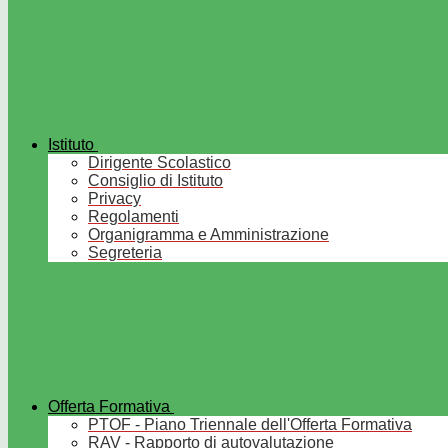
Istituto
Dirigente Scolastico
Consiglio di Istituto
Privacy
Regolamenti
Organigramma e Amministrazione
Segreteria
Offerta Formativa
PTOF - Piano Triennale dell'Offerta Formativa
RAV - Rapporto di autovalutazione