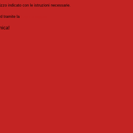
izzo indicato con le istruzioni necessarie.
rd tramite la
Login Spaggiari
nica!