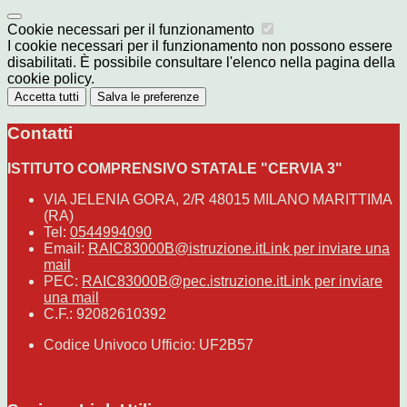
Cookie necessari per il funzionamento
I cookie necessari per il funzionamento non possono essere
disabilitati. È possibile consultare l'elenco nella pagina della
cookie policy.
Accetta tutti
Salva le preferenze
Contatti
ISTITUTO COMPRENSIVO STATALE "CERVIA 3"
VIA JELENIA GORA, 2/R 48015 MILANO MARITTIMA
(RA)
Tel:
0544994090
Email:
RAIC83000B@istruzione.it
Link per inviare una
mail
PEC:
RAIC83000B@pec.istruzione.it
Link per inviare
una mail
C.F.: 92082610392
Codice Univoco Ufficio: UF2B57