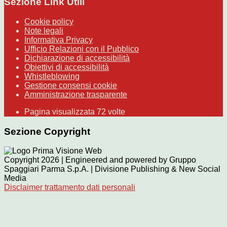
Sezione Link Utili
Cookie policy
Note legali
Informativa Privacy
Ufficio Relazioni con il Pubblico
Dichiarazione di accessibilità
Obiettivi di accessibilità
Whistleblowing
Gestione consensi cookie
Amministrazione trasparente
Pagina visualizzata
72
volte
Sezione Copyright
Copyright 2026 | Engineered and powered by Gruppo
Spaggiari Parma S.p.A. | Divisione Publishing & New Social
Media
Disclaimer trattamento dati personali