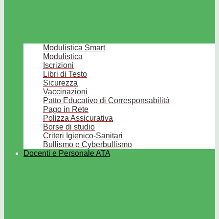
Modulistica Smart
Modulistica
Iscrizioni
Libri di Testo
Sicurezza
Vaccinazioni
Patto Educativo di Corresponsabilità
Pago in Rete
Polizza Assicurativa
Borse di studio
Criteri Igienico-Sanitari
Bullismo e Cyberbullismo
Docenti e Personale ATA