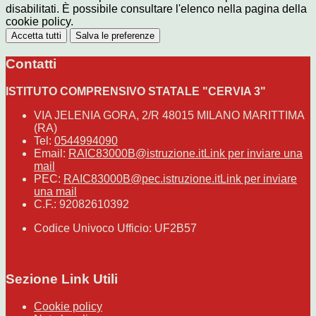
disabilitati. È possibile consultare l'elenco nella pagina della
cookie policy.
Accetta tutti
Salva le preferenze
Contatti
ISTITUTO COMPRENSIVO STATALE "CERVIA 3"
VIA JELENIA GORA, 2/R 48015 MILANO MARITTIMA
(RA)
Tel:
0544994090
Email:
RAIC83000B@istruzione.it
Link per inviare una
mail
PEC:
RAIC83000B@pec.istruzione.it
Link per inviare
una mail
C.F.: 92082610392
Codice Univoco Ufficio: UF2B57
Sezione Link Utili
Cookie policy