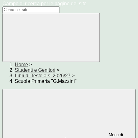
Campo di ricerca per le pagine del sito
Home
>
Studenti e Genitori
>
Libri di Testo a.s. 2026/27
>
Scuola Primaria "G.Mazzini"
Menu di