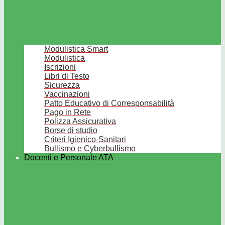
Modulistica Smart
Modulistica
Iscrizioni
Libri di Testo
Sicurezza
Vaccinazioni
Patto Educativo di Corresponsabilità
Pago in Rete
Polizza Assicurativa
Borse di studio
Criteri Igienico-Sanitari
Bullismo e Cyberbullismo
Docenti e Personale ATA