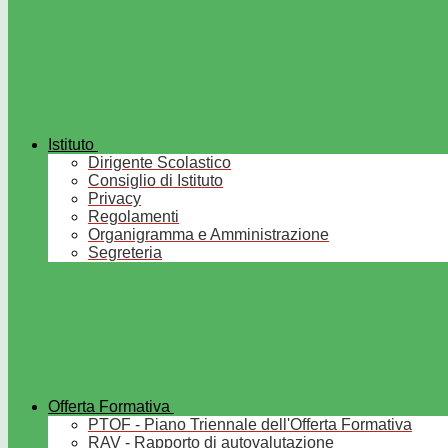
Istituto
Dirigente Scolastico
Consiglio di Istituto
Privacy
Regolamenti
Organigramma e Amministrazione
Segreteria
Offerta Formativa
PTOF - Piano Triennale dell'Offerta Formativa
RAV - Rapporto di autovalutazione