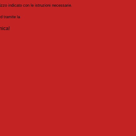
izzo indicato con le istruzioni necessarie.
rd tramite la
Login Spaggiari
nica!