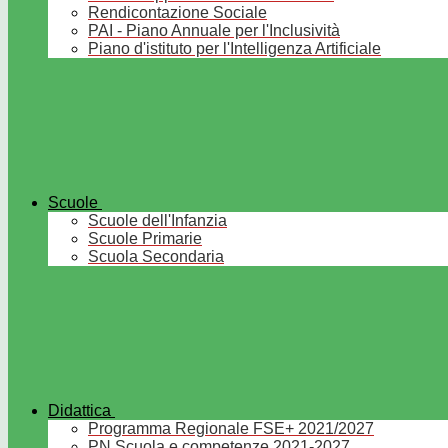
Rendicontazione Sociale
PAI - Piano Annuale per l'Inclusività
Piano d'istituto per l'Intelligenza Artificiale
Scuole
Scuole dell'Infanzia
Scuole Primarie
Scuola Secondaria
Didattica
Programma Regionale FSE+ 2021/2027
PN Scuola e competenze 2021-2027