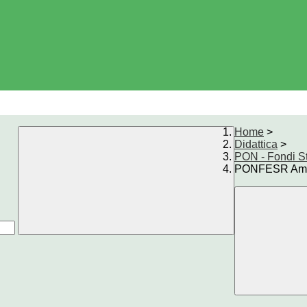
Home
>
Didattica
>
PON - Fondi St
PONFESR Ambien