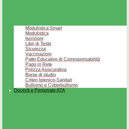
Modulistica Smart
Modulistica
Iscrizioni
Libri di Testo
Sicurezza
Vaccinazioni
Patto Educativo di Corresponsabilità
Pago in Rete
Polizza Assicurativa
Borse di studio
Criteri Igienico-Sanitari
Bullismo e Cyberbullismo
Docenti e Personale ATA