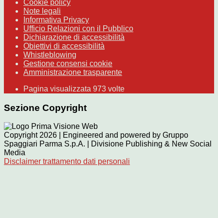
Cookie policy
Note legali
Informativa Privacy
Ufficio Relazioni con il Pubblico
Dichiarazione di accessibilità
Obiettivi di accessibilità
Whistleblowing
Gestione consensi cookie
Amministrazione trasparente
Pagina visualizzata
973
volte
Sezione Copyright
Copyright 2026 | Engineered and powered by Gruppo
Spaggiari Parma S.p.A. | Divisione Publishing & New Social
Media
Disclaimer trattamento dati personali