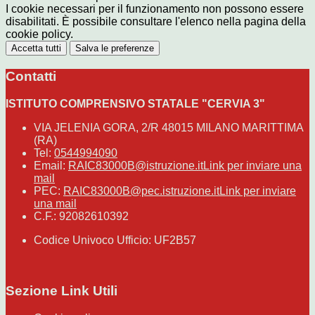
I cookie necessari per il funzionamento non possono essere
disabilitati. È possibile consultare l'elenco nella pagina della
cookie policy.
Accetta tutti
Salva le preferenze
Contatti
ISTITUTO COMPRENSIVO STATALE "CERVIA 3"
VIA JELENIA GORA, 2/R 48015 MILANO MARITTIMA
(RA)
Tel:
0544994090
Email:
RAIC83000B@istruzione.it
Link per inviare una
mail
PEC:
RAIC83000B@pec.istruzione.it
Link per inviare
una mail
C.F.: 92082610392
Codice Univoco Ufficio: UF2B57
Sezione Link Utili