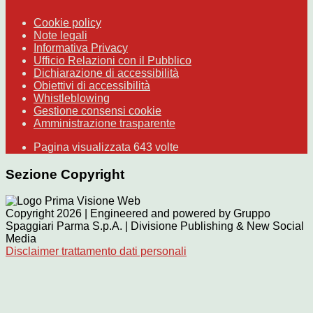
Cookie policy
Note legali
Informativa Privacy
Ufficio Relazioni con il Pubblico
Dichiarazione di accessibilità
Obiettivi di accessibilità
Whistleblowing
Gestione consensi cookie
Amministrazione trasparente
Pagina visualizzata
643
volte
Sezione Copyright
Copyright 2026 | Engineered and powered by Gruppo
Spaggiari Parma S.p.A. | Divisione Publishing & New Social
Media
Disclaimer trattamento dati personali