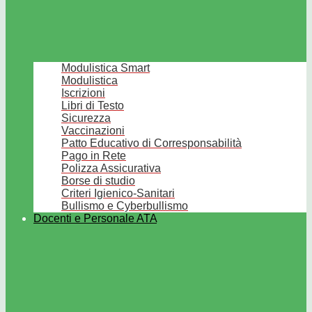
Modulistica Smart
Modulistica
Iscrizioni
Libri di Testo
Sicurezza
Vaccinazioni
Patto Educativo di Corresponsabilità
Pago in Rete
Polizza Assicurativa
Borse di studio
Criteri Igienico-Sanitari
Bullismo e Cyberbullismo
Docenti e Personale ATA