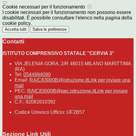
Cookie necessari per il funzionamento
I cookie necessari per il funzionamento non possono essere
disabilitati. È possibile consultare l'elenco nella pagina della
cookie policy.
Accetta tutti
Salva le preferenze
Contatti
ISTITUTO COMPRENSIVO STATALE "CERVIA 3"
VIA JELENIA GORA, 2/R 48015 MILANO MARITTIMA
(RA)
Tel:
0544994090
Email:
RAIC83000B@istruzione.it
Link per inviare una
mail
PEC:
RAIC83000B@pec.istruzione.it
Link per inviare
una mail
C.F.: 92082610392
Codice Univoco Ufficio: UF2B57
Sezione Link Utili