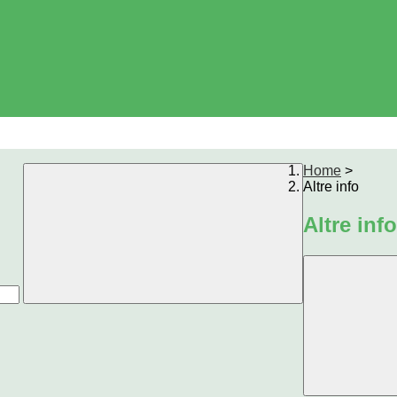
Home
>
Altre info
Altre info