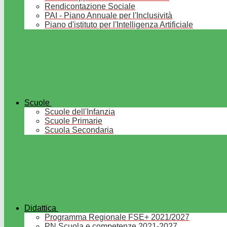
Rendicontazione Sociale
PAI - Piano Annuale per l'Inclusività
Piano d'istituto per l'Intelligenza Artificiale
Scuole
Scuole dell'Infanzia
Scuole Primarie
Scuola Secondaria
Didattica
Programma Regionale FSE+ 2021/2027
PN Scuola e competenze 2021-2027