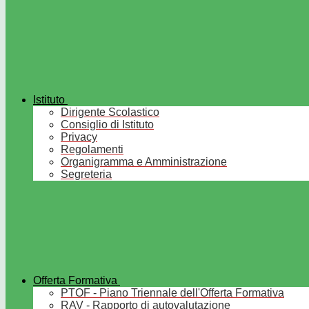
Istituto
Dirigente Scolastico
Consiglio di Istituto
Privacy
Regolamenti
Organigramma e Amministrazione
Segreteria
Offerta Formativa
PTOF - Piano Triennale dell'Offerta Formativa
RAV - Rapporto di autovalutazione