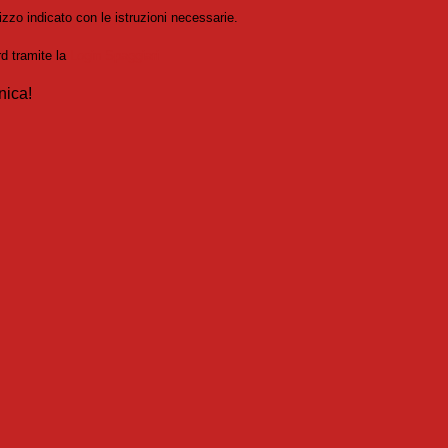
izzo indicato con le istruzioni necessarie.
rd tramite la
Login Spaggiari
nica!