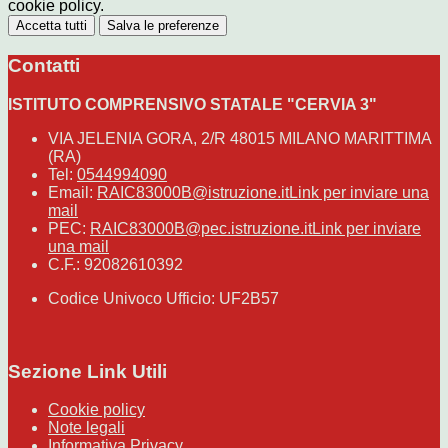
cookie policy.
Accetta tutti
Salva le preferenze
Contatti
ISTITUTO COMPRENSIVO STATALE "CERVIA 3"
VIA JELENIA GORA, 2/R 48015 MILANO MARITTIMA
(RA)
Tel:
0544994090
Email:
RAIC83000B@istruzione.it
Link per inviare una
mail
PEC:
RAIC83000B@pec.istruzione.it
Link per inviare
una mail
C.F.: 92082610392
Codice Univoco Ufficio: UF2B57
Sezione Link Utili
Cookie policy
Note legali
Informativa Privacy