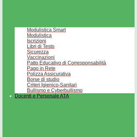
Modulistica Smart
Modulistica
Iscrizioni
Libri di Testo
Sicurezza
Vaccinazioni
Patto Educativo di Corresponsabilità
Pago in Rete
Polizza Assicurativa
Borse di studio
Criteri Igienico-Sanitari
Bullismo e Cyberbullismo
Docenti e Personale ATA