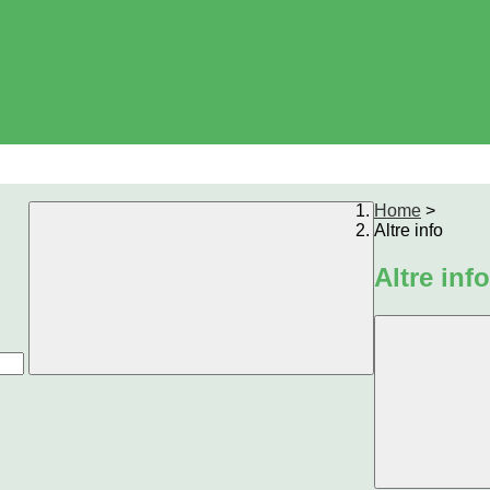
Home
>
Altre info
Altre info