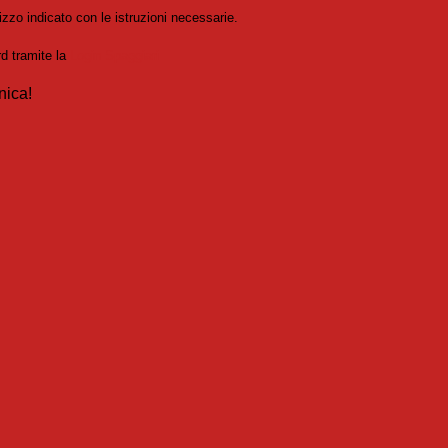
izzo indicato con le istruzioni necessarie.
rd tramite la
Login Spaggiari
nica!