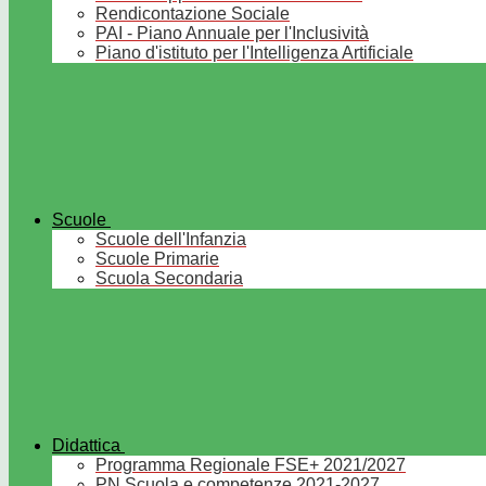
Rendicontazione Sociale
PAI - Piano Annuale per l'Inclusività
Piano d'istituto per l'Intelligenza Artificiale
Scuole
Scuole dell'Infanzia
Scuole Primarie
Scuola Secondaria
Didattica
Programma Regionale FSE+ 2021/2027
PN Scuola e competenze 2021-2027