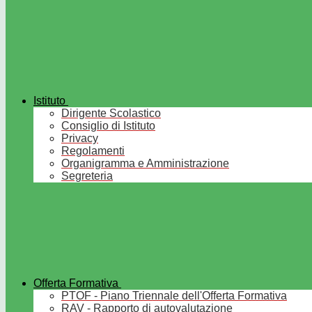
Istituto
Dirigente Scolastico
Consiglio di Istituto
Privacy
Regolamenti
Organigramma e Amministrazione
Segreteria
Offerta Formativa
PTOF - Piano Triennale dell'Offerta Formativa
RAV - Rapporto di autovalutazione