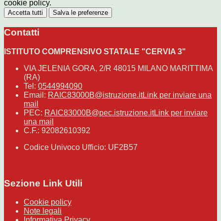
cookie policy.
Accetta tutti
Salva le preferenze
Contatti
ISTITUTO COMPRENSIVO STATALE "CERVIA 3"
VIA JELENIA GORA, 2/R 48015 MILANO MARITTIMA
(RA)
Tel:
0544994090
Email:
RAIC83000B@istruzione.it
Link per inviare una
mail
PEC:
RAIC83000B@pec.istruzione.it
Link per inviare
una mail
C.F.: 92082610392
Codice Univoco Ufficio: UF2B57
Sezione Link Utili
Cookie policy
Note legali
Informativa Privacy