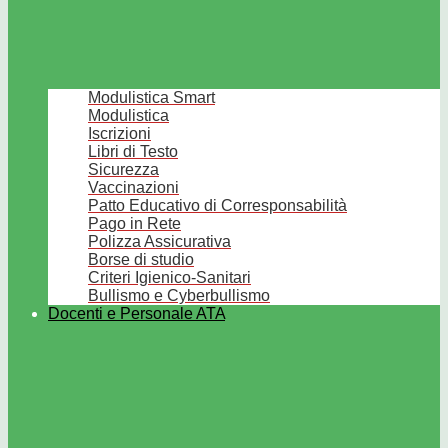
Modulistica Smart
Modulistica
Iscrizioni
Libri di Testo
Sicurezza
Vaccinazioni
Patto Educativo di Corresponsabilità
Pago in Rete
Polizza Assicurativa
Borse di studio
Criteri Igienico-Sanitari
Bullismo e Cyberbullismo
Docenti e Personale ATA