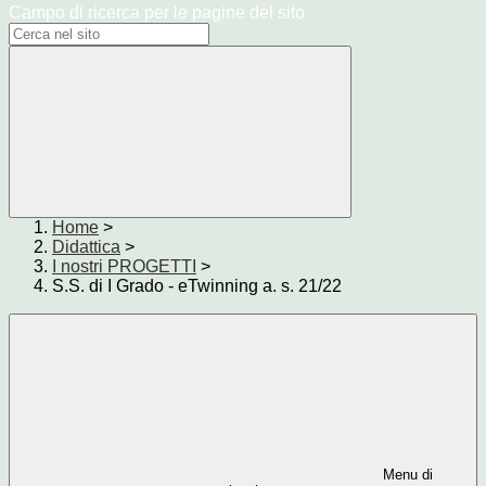
Campo di ricerca per le pagine del sito
Home
>
Didattica
>
I nostri PROGETTI
>
S.S. di I Grado - eTwinning a. s. 21/22
Menu di