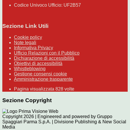
Codice Univoco Ufficio: UF2B57
Sezione Link Utili
Cookie policy
Note legali
Informativa Privacy
Ufficio Relazioni con il Pubblico
Dichiarazione di accessibilità
Obiettivi di accessibilità
Whistleblowing
Gestione consensi cookie
Amministrazione trasparente
Pagina visualizzata
828
volte
Sezione Copyright
Copyright 2026 | Engineered and powered by Gruppo
Spaggiari Parma S.p.A. | Divisione Publishing & New Social
Media