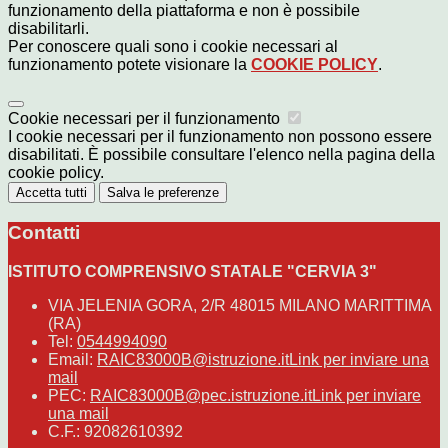
funzionamento della piattaforma e non è possibile
disabilitarli.
Per conoscere quali sono i cookie necessari al
funzionamento potete visionare la
COOKIE POLICY
.
Cookie necessari per il funzionamento
I cookie necessari per il funzionamento non possono essere
disabilitati. È possibile consultare l'elenco nella pagina della
cookie policy.
Accetta tutti
Salva le preferenze
Contatti
ISTITUTO COMPRENSIVO STATALE "CERVIA 3"
VIA JELENIA GORA, 2/R 48015 MILANO MARITTIMA
(RA)
Tel:
0544994090
Email:
RAIC83000B@istruzione.it
Link per inviare una
mail
PEC:
RAIC83000B@pec.istruzione.it
Link per inviare
una mail
C.F.: 92082610392