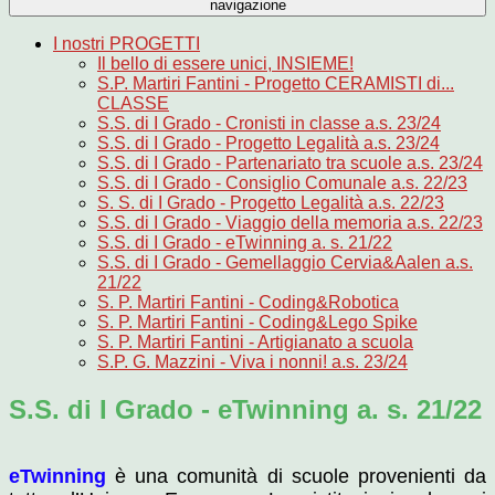
navigazione
I nostri PROGETTI
Il bello di essere unici, INSIEME!
S.P. Martiri Fantini - Progetto CERAMISTI di...
CLASSE
S.S. di I Grado - Cronisti in classe a.s. 23/24
S.S. di I Grado - Progetto Legalità a.s. 23/24
S.S. di I Grado - Partenariato tra scuole a.s. 23/24
S.S. di I Grado - Consiglio Comunale a.s. 22/23
S. S. di I Grado - Progetto Legalità a.s. 22/23
S.S. di I Grado - Viaggio della memoria a.s. 22/23
S.S. di I Grado - eTwinning a. s. 21/22
S.S. di I Grado - Gemellaggio Cervia&Aalen a.s.
21/22
S. P. Martiri Fantini - Coding&Robotica
S. P. Martiri Fantini - Coding&Lego Spike
S. P. Martiri Fantini - Artigianato a scuola
S.P. G. Mazzini - Viva i nonni! a.s. 23/24
S.S. di I Grado - eTwinning a. s. 21/22
eTwinning
è una comunità di scuole provenienti da