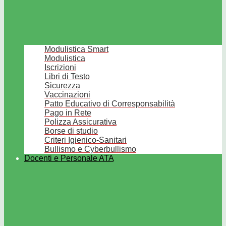
Modulistica Smart
Modulistica
Iscrizioni
Libri di Testo
Sicurezza
Vaccinazioni
Patto Educativo di Corresponsabilità
Pago in Rete
Polizza Assicurativa
Borse di studio
Criteri Igienico-Sanitari
Bullismo e Cyberbullismo
Docenti e Personale ATA