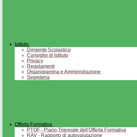
Istituto
Dirigente Scolastico
Consiglio di Istituto
Privacy
Regolamenti
Organigramma e Amministrazione
Segreteria
Offerta Formativa
PTOF - Piano Triennale dell'Offerta Formativa
RAV - Rapporto di autovalutazione