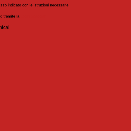
izzo indicato con le istruzioni necessarie.
rd tramite la
Login Spaggiari
nica!