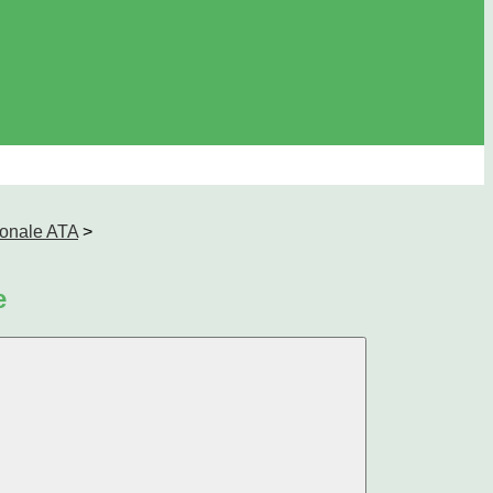
sonale ATA
>
e