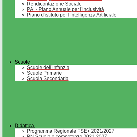
Rendicontazione Sociale
PAI - Piano Annuale per l'Inclusività
Piano d'istituto per l'Intelligenza Artificiale
Scuole
Scuole dell'Infanzia
Scuole Primarie
Scuola Secondaria
Didattica
Programma Regionale FSE+ 2021/2027
PN Scuola e competenze 2021-2027