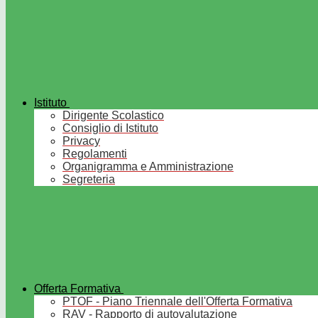
Istituto
Dirigente Scolastico
Consiglio di Istituto
Privacy
Regolamenti
Organigramma e Amministrazione
Segreteria
Offerta Formativa
PTOF - Piano Triennale dell'Offerta Formativa
RAV - Rapporto di autovalutazione