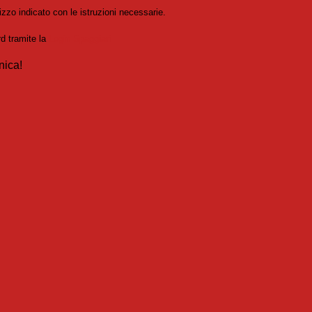
izzo indicato con le istruzioni necessarie.
rd tramite la
Login Spaggiari
nica!