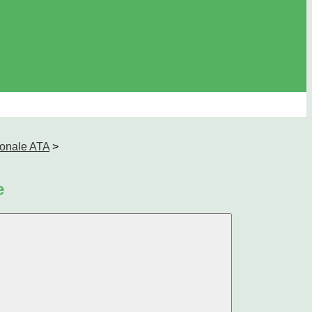
sonale ATA
>
e