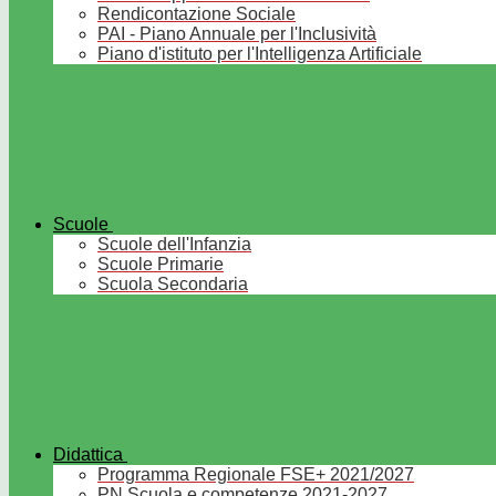
Rendicontazione Sociale
PAI - Piano Annuale per l'Inclusività
Piano d'istituto per l'Intelligenza Artificiale
Scuole
Scuole dell'Infanzia
Scuole Primarie
Scuola Secondaria
Didattica
Programma Regionale FSE+ 2021/2027
PN Scuola e competenze 2021-2027