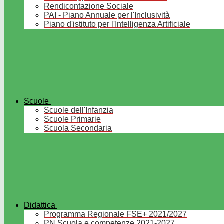
Rendicontazione Sociale
PAI - Piano Annuale per l'Inclusività
Piano d'istituto per l'Intelligenza Artificiale
Scuole
Scuole dell'Infanzia
Scuole Primarie
Scuola Secondaria
Didattica
Programma Regionale FSE+ 2021/2027
PN Scuola e competenze 2021-2027