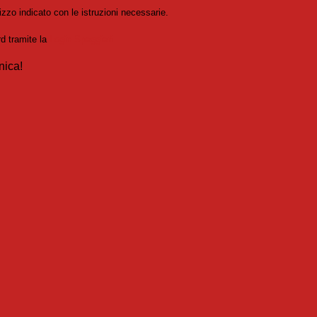
izzo indicato con le istruzioni necessarie.
rd tramite la
Login Spaggiari
nica!