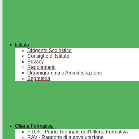
Istituto
Dirigente Scolastico
Consiglio di Istituto
Privacy
Regolamenti
Organigramma e Amministrazione
Segreteria
Offerta Formativa
PTOF - Piano Triennale dell'Offerta Formativa
RAV - Rapporto di autovalutazione