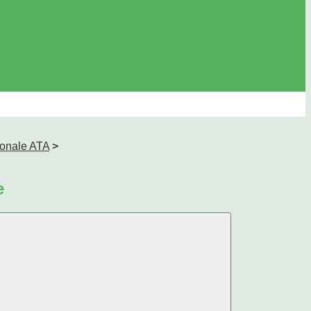
sonale ATA
>
e