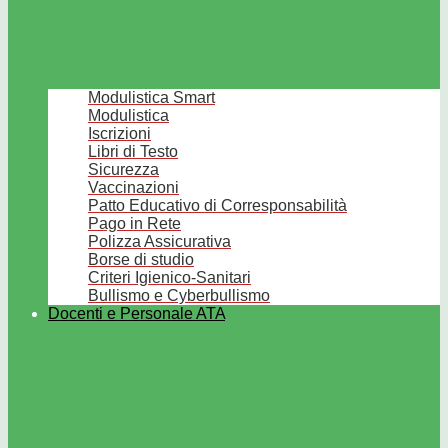
Modulistica Smart
Modulistica
Iscrizioni
Libri di Testo
Sicurezza
Vaccinazioni
Patto Educativo di Corresponsabilità
Pago in Rete
Polizza Assicurativa
Borse di studio
Criteri Igienico-Sanitari
Bullismo e Cyberbullismo
Docenti e Personale ATA