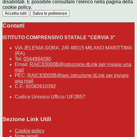
disabilitati. È possibile consultare l'elenco nella pagina della
cookie policy.
Accetta tutti
Salva le preferenze
Contatti
ISTITUTO COMPRENSIVO STATALE "CERVIA 3"
VIA JELENIA GORA, 2/R 48015 MILANO MARITTIMA
(RA)
Tel:
0544994090
Email:
RAIC83000B@istruzione.it
Link per inviare una
mail
PEC:
RAIC83000B@pec.istruzione.it
Link per inviare
una mail
C.F.: 92082610392
Codice Univoco Ufficio: UF2B57
Sezione Link Utili
Cookie policy
Note legali