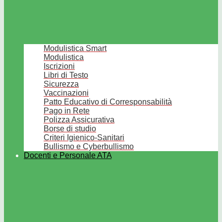
Modulistica Smart
Modulistica
Iscrizioni
Libri di Testo
Sicurezza
Vaccinazioni
Patto Educativo di Corresponsabilità
Pago in Rete
Polizza Assicurativa
Borse di studio
Criteri Igienico-Sanitari
Bullismo e Cyberbullismo
Docenti e Personale ATA