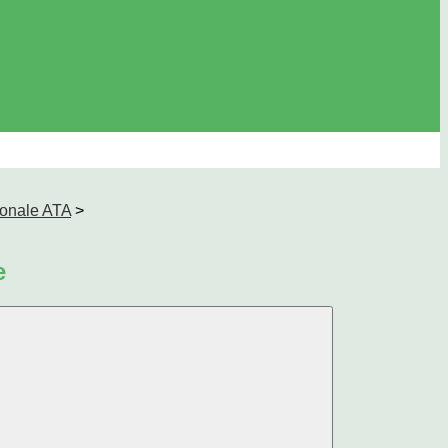
sonale ATA
>
e