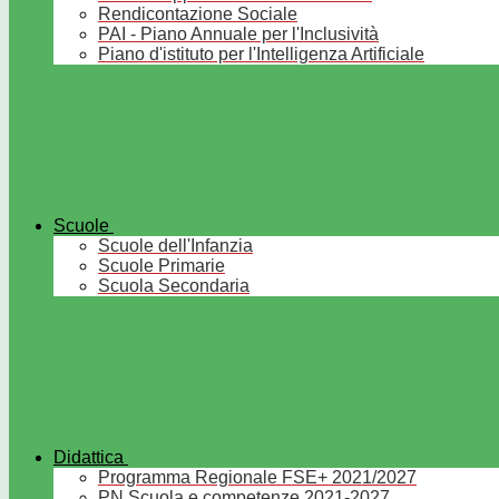
Rendicontazione Sociale
PAI - Piano Annuale per l'Inclusività
Piano d'istituto per l'Intelligenza Artificiale
Scuole
Scuole dell'Infanzia
Scuole Primarie
Scuola Secondaria
Didattica
Programma Regionale FSE+ 2021/2027
PN Scuola e competenze 2021-2027