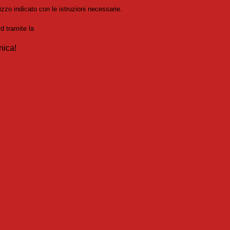
izzo indicato con le istruzioni necessarie.
rd tramite la
Login Spaggiari
nica!