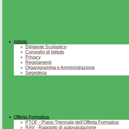
Istituto
Dirigente Scolastico
Consiglio di Istituto
Privacy
Regolamenti
Organigramma e Amministrazione
Segreteria
Offerta Formativa
PTOF - Piano Triennale dell'Offerta Formativa
RAV - Rapporto di autovalutazione