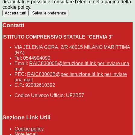
disabilitati. È possibile consultare l'elenco nella pagina della
cookie policy.
Accetta tutti
Salva le preferenze
Contatti
ISTITUTO COMPRENSIVO STATALE "CERVIA 3"
VIA JELENIA GORA, 2/R 48015 MILANO MARITTIMA
(RA)
Tel:
0544994090
Email:
RAIC83000B@istruzione.it
Link per inviare una
mail
PEC:
RAIC83000B@pec.istruzione.it
Link per inviare
una mail
C.F.: 92082610392
Codice Univoco Ufficio: UF2B57
Sezione Link Utili
Cookie policy
Note legali