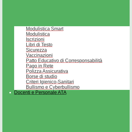
Modulistica Smart
Modulistica
Iscrizioni
Libri di Testo
Sicurezza
Vaccinazioni
Patto Educativo di Corresponsabilità
Pago in Rete
Polizza Assicurativa
Borse di studio
Criteri Igienico-Sanitari
Bullismo e Cyberbullismo
Docenti e Personale ATA