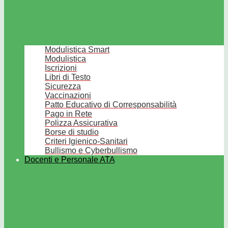
Modulistica Smart
Modulistica
Iscrizioni
Libri di Testo
Sicurezza
Vaccinazioni
Patto Educativo di Corresponsabilità
Pago in Rete
Polizza Assicurativa
Borse di studio
Criteri Igienico-Sanitari
Bullismo e Cyberbullismo
Docenti e Personale ATA