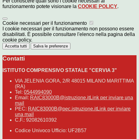
Per conoscere quali sono i cookie necessari al
funzionamento potete visionare la
COOKIE POLICY
.
Cookie necessari per il funzionamento
I cookie necessari per il funzionamento non possono essere
disabilitati. È possibile consultare l'elenco nella pagina della
cookie policy.
Accetta tutti
Salva le preferenze
Contatti
ISTITUTO COMPRENSIVO STATALE "CERVIA 3"
VIA JELENIA GORA, 2/R 48015 MILANO MARITTIMA
(RA)
Tel:
0544994090
Email:
RAIC83000B@istruzione.it
Link per inviare una
mail
PEC:
RAIC83000B@pec.istruzione.it
Link per inviare
una mail
C.F.: 92082610392
Codice Univoco Ufficio: UF2B57