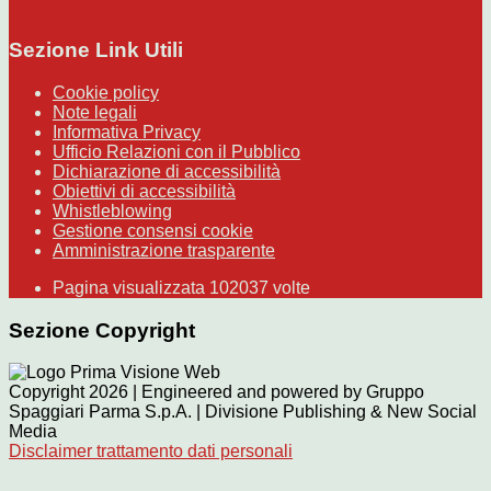
Sezione Link Utili
Cookie policy
Note legali
Informativa Privacy
Ufficio Relazioni con il Pubblico
Dichiarazione di accessibilità
Obiettivi di accessibilità
Whistleblowing
Gestione consensi cookie
Amministrazione trasparente
Pagina visualizzata
102037
volte
Sezione Copyright
Copyright 2026 | Engineered and powered by Gruppo
Spaggiari Parma S.p.A. | Divisione Publishing & New Social
Media
Disclaimer trattamento dati personali