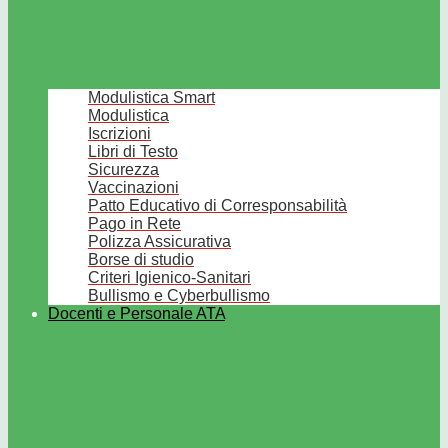
Modulistica Smart
Modulistica
Iscrizioni
Libri di Testo
Sicurezza
Vaccinazioni
Patto Educativo di Corresponsabilità
Pago in Rete
Polizza Assicurativa
Borse di studio
Criteri Igienico-Sanitari
Bullismo e Cyberbullismo
Docenti e Personale ATA