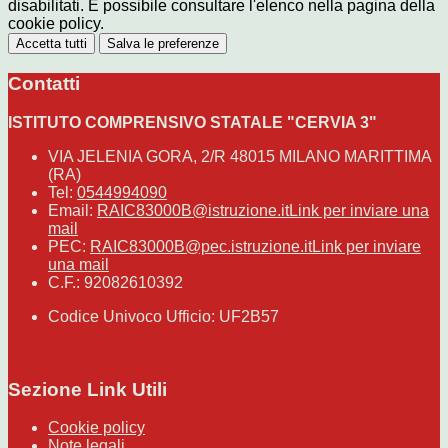
disabilitati. È possibile consultare l'elenco nella pagina della
cookie policy.
Accetta tutti
Salva le preferenze
Contatti
ISTITUTO COMPRENSIVO STATALE "CERVIA 3"
VIA JELENIA GORA, 2/R 48015 MILANO MARITTIMA
(RA)
Tel:
0544994090
Email:
RAIC83000B@istruzione.it
Link per inviare una
mail
PEC:
RAIC83000B@pec.istruzione.it
Link per inviare
una mail
C.F.: 92082610392
Codice Univoco Ufficio: UF2B57
Sezione Link Utili
Cookie policy
Note legali