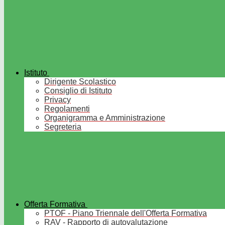
Istituto
Dirigente Scolastico
Consiglio di Istituto
Privacy
Regolamenti
Organigramma e Amministrazione
Segreteria
Offerta Formativa
PTOF - Piano Triennale dell'Offerta Formativa
RAV - Rapporto di autovalutazione