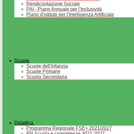
Rendicontazione Sociale
PAI - Piano Annuale per l'Inclusività
Piano d'istituto per l'Intelligenza Artificiale
Scuole
Scuole dell'Infanzia
Scuole Primarie
Scuola Secondaria
Didattica
Programma Regionale FSE+ 2021/2027
PN Scuola e competenze 2021-2027