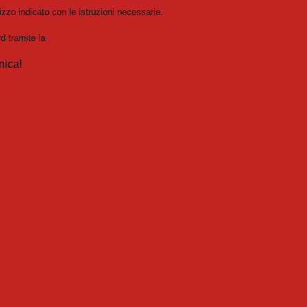
izzo indicato con le istruzioni necessarie.
rd tramite la
Login Spaggiari
nica!