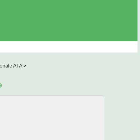
sonale ATA
>
e